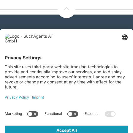
Please contact us
SuchAgents AT GmbH
Gewerbeallee 13a, 4221 Steyregg
+43 732 266 299
info@suchagents.at
Visit us here as well