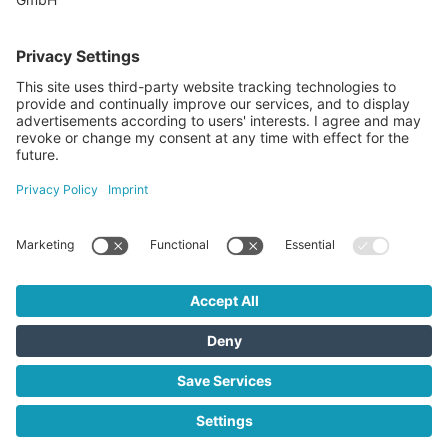
SuchAgents AT GmbH
Gewerbeallee 13a, 4221 Steyregg
+43 732 266 299
info@suchagents.at
Visit us here as well
SuchAgents AT GmbH © 2026
Contact
Terms and Conditions
Imprint
Privacy Policy
Nebenkosten Kauf
Nebenkosten Miete
Datenschutzeinstellungen