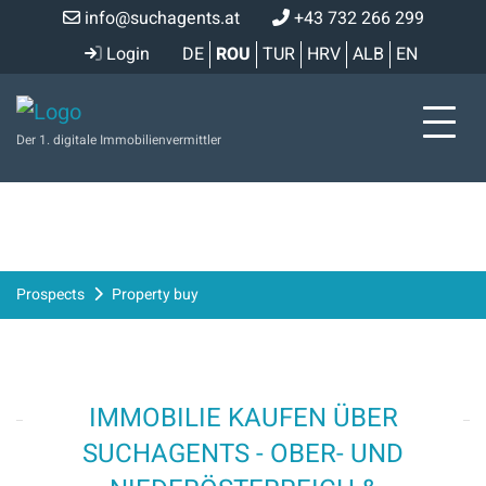
info@suchagents.at
+43 732 266 299
Login
DE
ROU
TUR
HRV
ALB
EN
Der 1. digitale Immobilienvermittler
Prospects
Property buy
IMMOBILIE KAUFEN ÜBER
SUCHAGENTS - OBER- UND