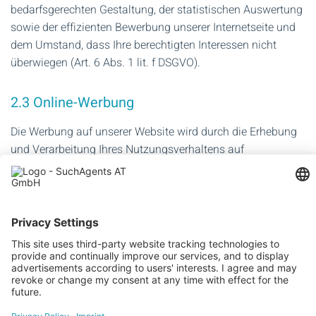
bedarfsgerechten Gestaltung, der statistischen Auswertung
sowie der effizienten Bewerbung unserer Internetseite und
dem Umstand, dass Ihre berechtigten Interessen nicht
überwiegen (Art. 6 Abs. 1 lit. f DSGVO).
2.3 Online-Werbung
Die Werbung auf unserer Website wird durch die Erhebung
und Verarbeitung Ihres Nutzungsverhaltens auf
prognostizierte Interessen hin für Sie optimiert. Es werden
dazu Cookies verwendet, die auf der Festplatte Ihres
Computers abgelegt werden und die Wiedererkennung
ermöglichen, aber keine persönliche Identifikation Ihrer
Person zulassen.
Erfasst werden Daten über Ihre Aktivitäten auf unserer
Webseite (z. B. geklickte Werbebanner, besuchte
Unterseiten, gestellte Suchanfragen etc.). Diese Daten