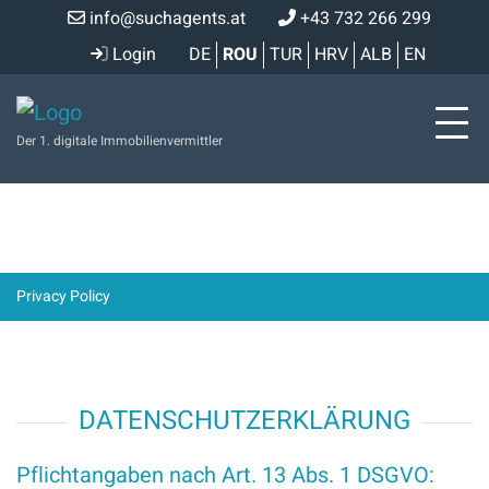
info@suchagents.at
+43 732 266 299
Login
DE
ROU
TUR
HRV
ALB
EN
Der 1. digitale Immobilienvermittler
Privacy Policy
DATENSCHUTZERKLÄRUNG
Pflichtangaben nach Art. 13 Abs. 1 DSGVO: