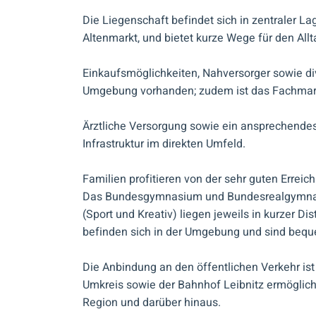
Die Liegenschaft befindet sich in zentraler La
Altenmarkt, und bietet kurze Wege für den Allt
Einkaufsmöglichkeiten, Nahversorger sowie di
Umgebung vorhanden; zudem ist das Fachmark
228.566 €
Ärztliche Versorgung sowie ein ansprechende
Infrastruktur im direkten Umfeld.
767 m²
Eben gelegenes Baugrundstück in ruhiger
Familien profitieren von der sehr guten Errei
Wohnlage
Das Bundesgymnasium und Bundesrealgymnasiu
8430
Leibnitz / Altenmarkt
(Sport und Kreativ) liegen jeweils in kurzer Di
befinden sich in der Umgebung und sind bequ
Die Anbindung an den öffentlichen Verkehr ist
Umkreis sowie der Bahnhof Leibnitz ermögliche
Region und darüber hinaus.