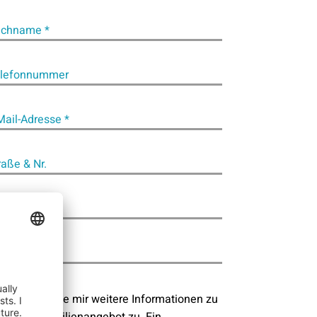
chname *
lefonnummer
Mail-Adresse *
raße & Nr.
stleitzahl
t
chricht