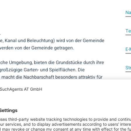
Na
Te
.
aße, Kanal und Beleuchtung) wird von der Gemeinde
werden von der Gemeinde getragen.
E-
liche Umgebung, bieten die Grundstücke durch ihre
St
großzügige Garten- und Spielflächen. Die
macht die Nachbarschaft besonders attraktiv für
Po
einem eigenen Heim zu verwirklichen – in dieser
Or
Na