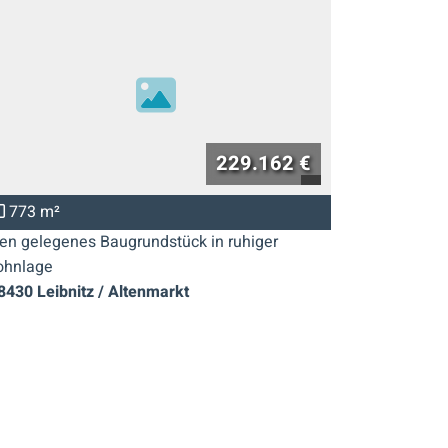
229.162 €
773 m²
767 m²
en gelegenes Baugrundstück in ruhiger
Eben gelege
hnlage
Wohnlage
8430
Leibnitz / Altenmarkt
8430
Leib