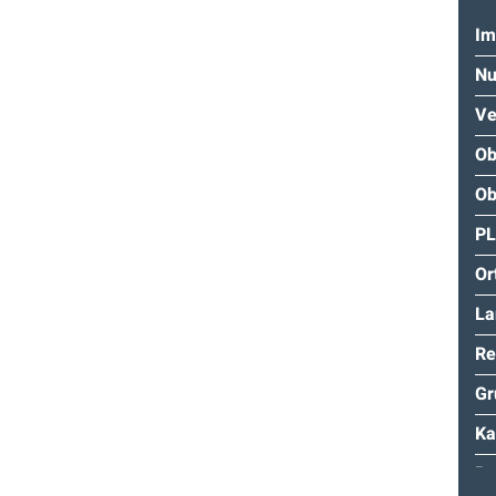
Im
Nu
Ve
Ob
Ob
P
Or
La
Re
Gr
Ka
Pr