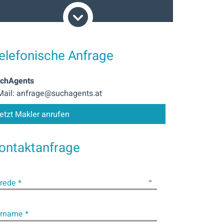
läuterung Provision
Alle Angaben in diesem
Dokument sind ohne
Gewähr. Alle
Preisangaben verstehen
elefonische Anfrage
sich ohne Nebenkosten.
Für die Vermittlung der
chAgents
Immobilie verrechnen
Mail: anfrage@suchagents.at
wir Ihnen beim Erwerb
2 % vom Kaufpreis zzgl.
etzt Makler anrufen
USt.
ontaktanfrage
rede *
rname *