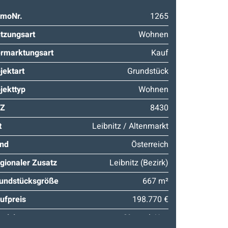
moNr.
1265
tzungsart
Wohnen
rmarktungsart
Kauf
jektart
Grundstück
jekttyp
Wohnen
LZ
8430
t
Leibnitz / Altenmarkt
nd
Österreich
gionaler Zusatz
Leibnitz (Bezirk)
undstücksgröße
667 m²
ufpreis
198.770 €
ovision
2% zzgl. Ust.