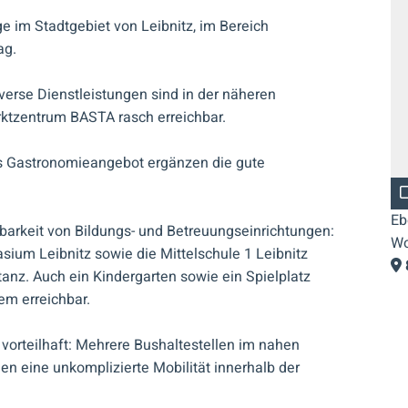
ge im Stadtgebiet von Leibnitz, im Bereich
ag.
verse Dienstleistungen sind in der näheren
tzentrum BASTA rasch erreichbar.
198.170 €
s Gastronomieangebot ergänzen die gute
665 m²
Eben gelegenes Baugrundstück in ruhiger
Eb
chbarkeit von Bildungs- und Betreuungseinrichtungen:
Wohnlage
Wo
m Leibnitz sowie die Mittelschule 1 Leibnitz
8430
Leibnitz / Altenmarkt
stanz. Auch ein Kindergarten sowie ein Spielplatz
em erreichbar.
 vorteilhaft: Mehrere Bushaltestellen im nahen
n eine unkomplizierte Mobilität innerhalb der