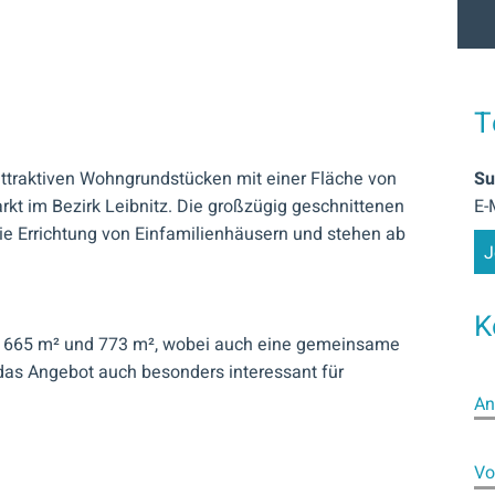
Er
T
ttraktiven Wohngrundstücken mit einer Fläche von
Su
arkt im Bezirk Leibnitz. Die großzügig geschnittenen
E-
ie Errichtung von Einfamilienhäusern und stehen ab
J
K
a. 665 m² und 773 m², wobei auch eine gemeinsame
das Angebot auch besonders interessant für
An
Vo