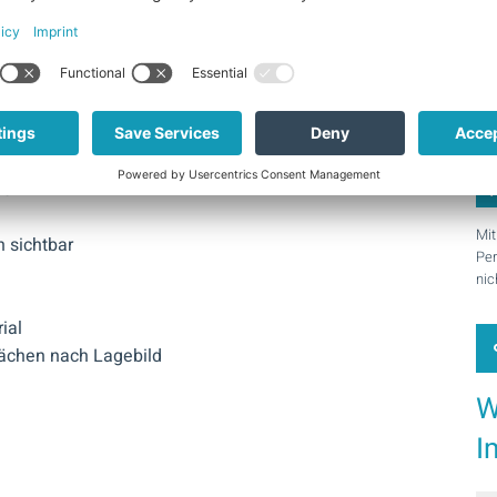
t
 773 m²
ei
ehen
sen
Mit
 sichtbar
Per
nic
ial
lächen nach Lagebild
W
I