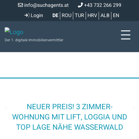
info@suchagents.at
+43 732 266 299
Login
DE
ROU
TUR
HRV
ALB
EN
Der 1. digitale Immobilienvermittler
NEUER PREIS! 3 ZIMMER-
WOHNUNG MIT LIFT, LOGGIA UND
TOP LAGE NÄHE WASSERWALD