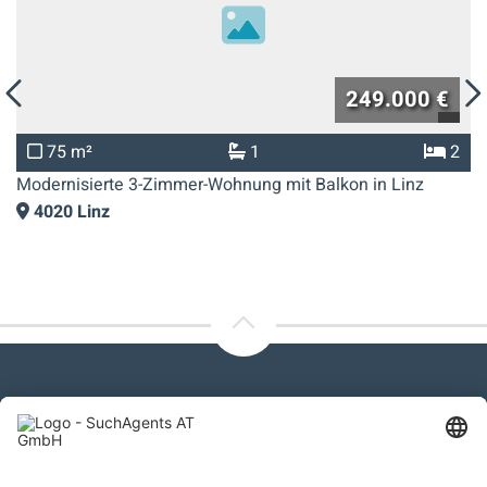
249.000 €
2
70 m²
1
n in Linz
Renovierte 3-Zimmer-Wohnung mit Süd-Balko
4030
Linz
Kontaktieren Sie uns