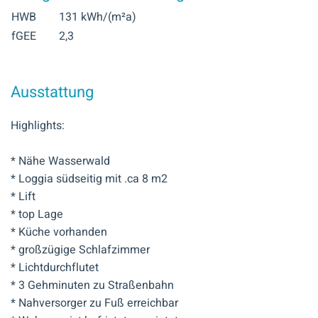
HWB
131 kWh/(m²a)
fGEE
2,3
Ausstattung
Highlights:
* Nähe Wasserwald
* Loggia südseitig mit .ca 8 m2
* Lift
* top Lage
* Küche vorhanden
* großzügige Schlafzimmer
* Lichtdurchflutet
* 3 Gehminuten zu Straßenbahn
* Nahversorger zu Fuß erreichbar