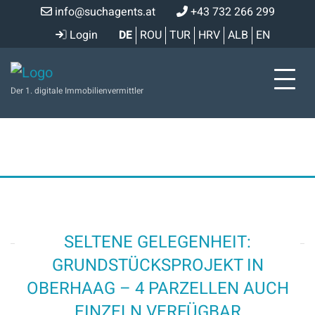
info@suchagents.at
+43 732 266 299
Login
DE
ROU
TUR
HRV
ALB
EN
Der 1. digitale Immobilienvermittler
SELTENE GELEGENHEIT:
GRUNDSTÜCKSPROJEKT IN
OBERHAAG – 4 PARZELLEN AUCH
EINZELN VERFÜGBAR