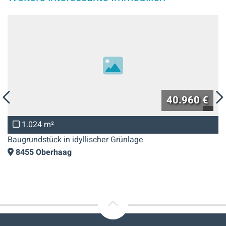
40.960 €
24 m²
99
dstück in idyllischer Grünlage
Sonnige
Oberhaag
8455