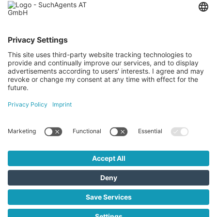
Kontaktieren Sie uns
SuchAgents AT GmbH
Gewerbeallee 13a, 4221 Steyregg
+43 732 266 299
info@suchagents.at
Besuchen Sie uns auch hier
SuchAgents AT GmbH © 2026
Kontakt
AGB
Impressum
Datenschutz
Nebenkosten Kauf
Nebenkosten Miete