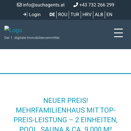
info@suchagents.at
+43 732 266 299
Login
DE
ROU
TUR
HRV
ALB
EN
Der 1. digitale Immobilienvermittler
NEUER PREIS!
MEHRFAMILIENHAUS MIT TOP-
PREIS-LEISTUNG – 2 EINHEITEN,
POOL, SAUNA & CA. 9.000 M²