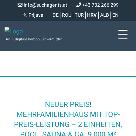
info@suchagents.at
+43 732 266 299
Prijava
DE
ROU
TUR
HRV
ALB
EN
Der 1. digitale Immobilienvermittler
NEUER PREIS!
MEHRFAMILIENHAUS MIT TOP-
PREIS-LEISTUNG – 2 EINHEITEN,
POOL, SAUNA & CA. 9.000 M²