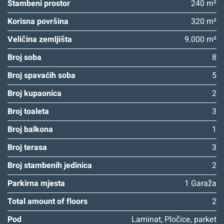
Stambeni prostor
240 m²
Korisna površina
320 m²
Veličina zemljišta
9.000 m²
Broj soba
8
Broj spavaćih soba
5
Broj kupaonica
2
Broj toaleta
3
Broj balkona
1
Broj terasa
3
Broj stambenih jedinica
2
Parkirna mjesta
1 Garaža
Total amount of floors
2
Pod
Laminat, Pločice, parket