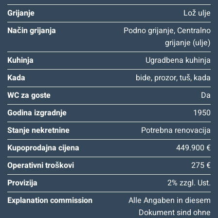
Grijanje
Lož ulje
Način grijanja
Podno grijanje, Centralno
grijanje (ulje)
Kuhinja
Ugradbena kuhinja
Kada
bide, prozor, tuš, kada
WC za goste
Da
Godina izgradnje
1950
Stanje nekretnine
Potrebna renovacija
Kupoprodajna cijena
449.900 €
Operativni troškovi
275 €
Provizija
2% zzgl. Ust.
Explanation commission
Alle Angaben in diesem
Dokument sind ohne