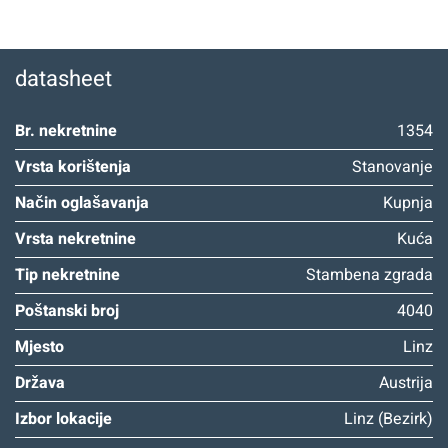
datasheet
Br. nekretnine
1354
Vrsta korištenja
Stanovanje
Način oglašavanja
Kupnja
Vrsta nekretnine
Kuća
Tip nekretnine
Stambena zgrada
Poštanski broj
4040
Mjesto
Linz
Država
Austrija
Izbor lokacije
Linz (Bezirk)