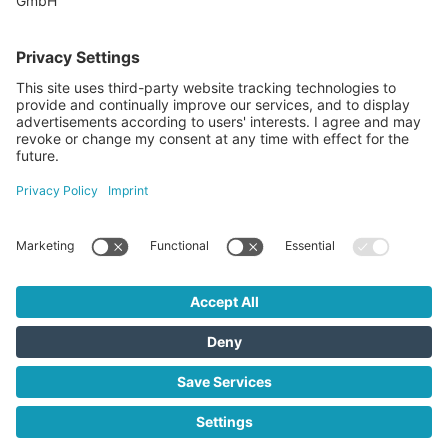
SuchAgents AT GmbH
Gewerbeallee 13a, 4221 Steyregg
+43 732 266 299
info@suchagents.at
Visit us here as well
SuchAgents AT GmbH © 2026
Kontakt
Opći uvjeti poslovanja
Impressum
Privacy Policy
Nebenkosten Kauf
Nebenkosten Miete
Datenschutzeinstellungen