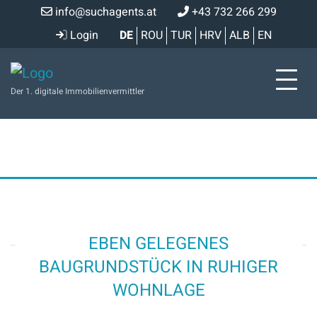
info@suchagents.at
+43 732 266 299
Login
DE
ROU
TUR
HRV
ALB
EN
Der 1. digitale Immobilienvermittler
EBEN GELEGENES
BAUGRUNDSTÜCK IN RUHIGER
WOHNLAGE