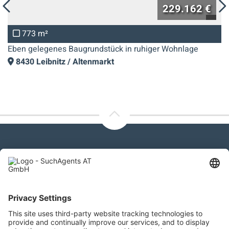
229.162 €
767 m²
rundstück in ruhiger Wohnlage
Eben gelegenes Baug
tenmarkt
8430
Leibnitz / Al
Kontaktieren Sie uns
SuchAgents AT GmbH
Gewerbeallee 13a, 4221 Steyregg
+43 732 266 299