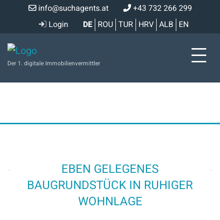
info@suchagents.at
+43 732 266 299
Login
DE
ROU
TUR
HRV
ALB
EN
Der 1. digitale Immobilienvermittler
EBEN GELEGENES
BAUGRUNDSTÜCK IN RUHIGER
WOHNLAGE