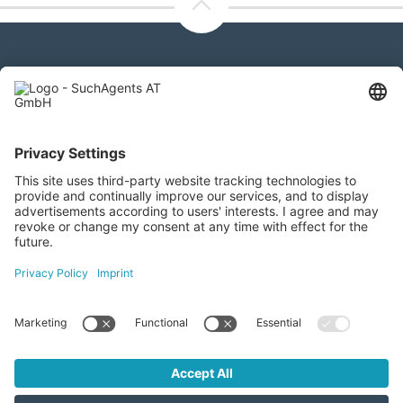
Kontaktieren Sie uns
SuchAgents AT GmbH
Gewerbeallee 13a, 4221 Steyregg
+43 732 266 299
info@suchagents.at
Besuchen Sie uns auch hier