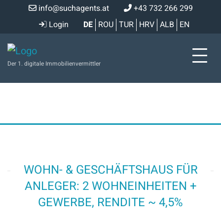
info@suchagents.at
+43 732 266 299
Login
DE
ROU
TUR
HRV
ALB
EN
Der 1. digitale Immobilienvermittler
WOHN- & GESCHÄFTSHAUS FÜR
ANLEGER: 2 WOHNEINHEITEN +
GEWERBE, RENDITE ~ 4,5%